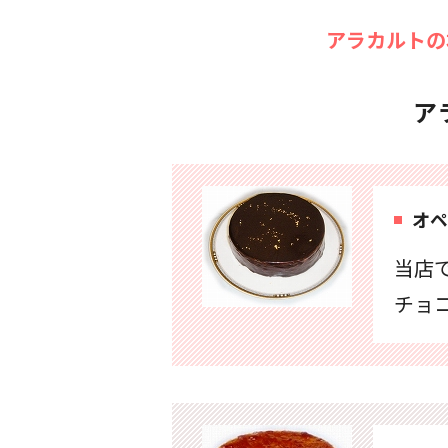
アラカルトの
ア
オペ
当店で
チョ